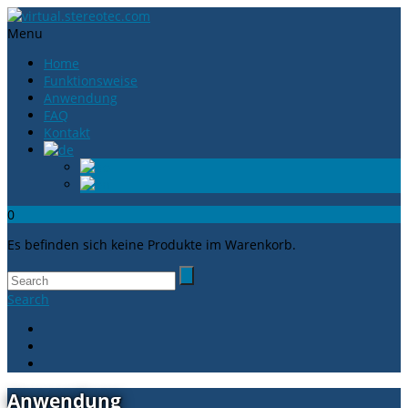
Menu
Home
Funktionsweise
Anwendung
FAQ
Kontakt
0
Es befinden sich keine Produkte im Warenkorb.
Search
Anwendung