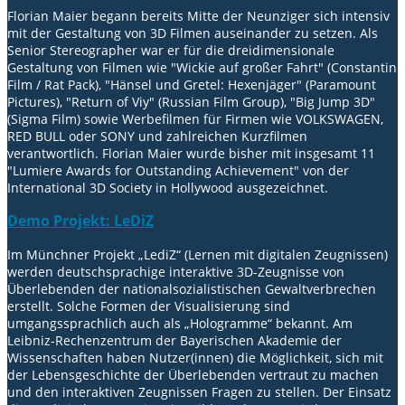
Florian Maier begann bereits Mitte der Neunziger sich intensiv
mit der Gestaltung von 3D Filmen auseinander zu setzen. Als
Senior Stereographer war er für die dreidimensionale
Gestaltung von Filmen wie "Wickie auf großer Fahrt" (Constantin
Film / Rat Pack), "Hänsel und Gretel: Hexenjäger" (Paramount
Pictures), "Return of Viy" (Russian Film Group), "Big Jump 3D"
(Sigma Film) sowie Werbefilmen für Firmen wie VOLKSWAGEN,
RED BULL oder SONY und zahlreichen Kurzfilmen
verantwortlich. Florian Maier wurde bisher mit insgesamt 11
"Lumiere Awards for Outstanding Achievement" von der
International 3D Society in Hollywood ausgezeichnet.
Demo Projekt: LeDiZ
Im Münchner Projekt „LediZ“ (Lernen mit digitalen Zeugnissen)
werden deutschsprachige interaktive 3D-Zeugnisse von
Überlebenden der nationalsozialistischen Gewaltverbrechen
erstellt. Solche Formen der Visualisierung sind
umgangssprachlich auch als „Hologramme“ bekannt. Am
Leibniz-Rechenzentrum der Bayerischen Akademie der
Wissenschaften haben Nutzer(innen) die Möglichkeit, sich mit
der Lebensgeschichte der Überlebenden vertraut zu machen
und den interaktiven Zeugnissen Fragen zu stellen. Der Einsatz